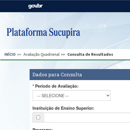
Casa Civil
Ministério da Justiça e
Segurança Pública
Ministério da Agricultura,
Ministério da Educação
Pecuária e Abastecimento
Ministério do Meio Ambiente
Ministério do Turismo
INÍCIO
Avaliação Quadrienal
Consulta de Resultados
Secretaria de Governo
Gabinete de Segurança
Institucional
Dados para Consulta
Período de Avaliação:
Instituição de Ensino Superior:
Programa: