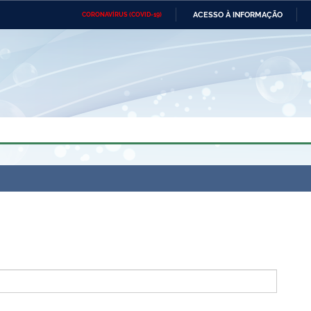
ACESSO À INFORMAÇÃO
CORONAVÍRUS (COVID-19)
Ministério da Defesa
Ministério das Relações
Mini
Exteriores
IR
PARA
O
CONTEÚDO
Ministério da Cidadania
Ministério da Saúde
Mini
Ministério do Desenvolvimento
Controladoria-Geral da União
Minis
Regional
e do
Advocacia-Geral da União
Banco Central do Brasil
Plana