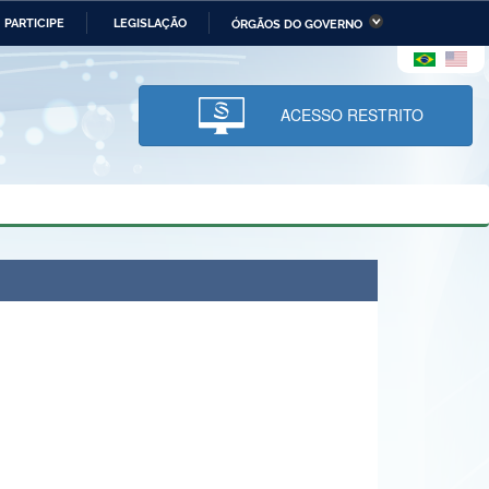
PARTICIPE
LEGISLAÇÃO
ÓRGÃOS DO GOVERNO
stério da Economia
Ministério da Infraestrutura
stério de Minas e Energia
Ministério da Ciência,
Tecnologia, Inovações e
ACESSO RESTRITO
Comunicações
tério da Mulher, da Família
Secretaria-Geral
s Direitos Humanos
lto