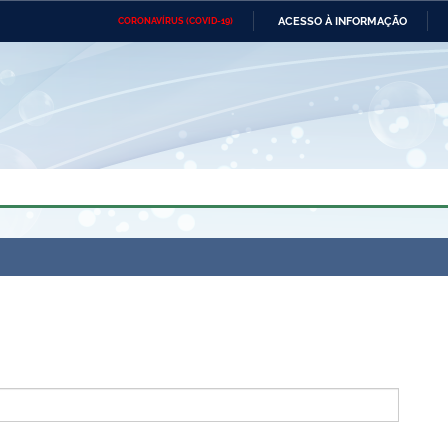
ACESSO À INFORMAÇÃO
CORONAVÍRUS (COVID-19)
Ministério da Defesa
Ministério das Relações
Mini
Exteriores
IR
PARA
O
CONTEÚDO
Ministério da Cidadania
Ministério da Saúde
Mini
Ministério do Desenvolvimento
Controladoria-Geral da União
Minis
Regional
e do
Advocacia-Geral da União
Banco Central do Brasil
Plana