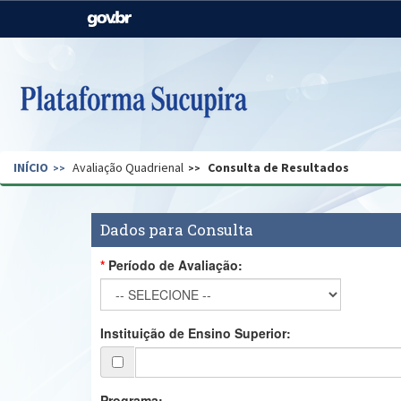
Casa Civil
Ministério da Justiça e
Segurança Pública
Ministério da Agricultura,
Ministério da Educação
Pecuária e Abastecimento
Ministério do Meio Ambiente
Ministério do Turismo
INÍCIO
Avaliação Quadrienal
Consulta de Resultados
Secretaria de Governo
Gabinete de Segurança
Institucional
Dados para Consulta
Período de Avaliação:
Instituição de Ensino Superior:
Programa: