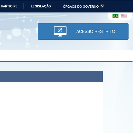
PARTICIPE
LEGISLAÇÃO
ÓRGÃOS DO GOVERNO
stério da Economia
Ministério da Infraestrutura
stério de Minas e Energia
Ministério da Ciência,
Tecnologia, Inovações e
ACESSO RESTRITO
Comunicações
tério da Mulher, da Família
Secretaria-Geral
s Direitos Humanos
lto