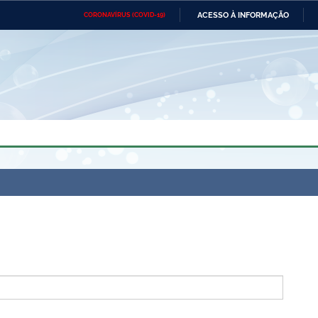
ACESSO À INFORMAÇÃO
CORONAVÍRUS (COVID-19)
Ministério da Defesa
Ministério das Relações
Mini
Exteriores
IR
PARA
O
CONTEÚDO
Ministério da Cidadania
Ministério da Saúde
Mini
Ministério do Desenvolvimento
Controladoria-Geral da União
Minis
Regional
e do
Advocacia-Geral da União
Banco Central do Brasil
Plana