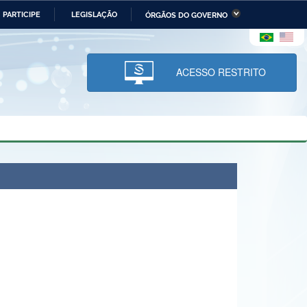
PARTICIPE
LEGISLAÇÃO
ÓRGÃOS DO GOVERNO
stério da Economia
Ministério da Infraestrutura
stério de Minas e Energia
Ministério da Ciência,
Tecnologia, Inovações e
ACESSO RESTRITO
Comunicações
tério da Mulher, da Família
Secretaria-Geral
s Direitos Humanos
lto