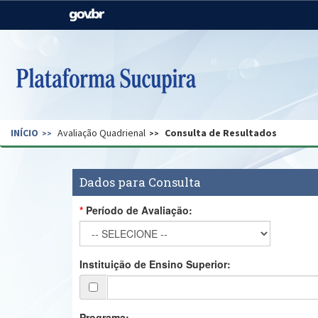
Casa Civil
Ministério da Justiça e
Segurança Pública
Ministério da Agricultura,
Ministério da Educação
Pecuária e Abastecimento
Ministério do Meio Ambiente
Ministério do Turismo
INÍCIO
Avaliação Quadrienal
Consulta de Resultados
Secretaria de Governo
Gabinete de Segurança
Institucional
Dados para Consulta
Período de Avaliação:
Instituição de Ensino Superior:
Programa: