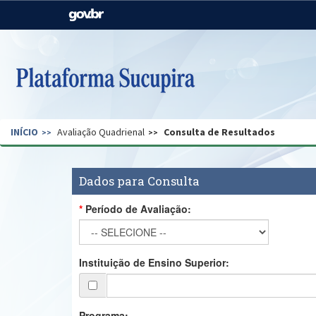
Casa Civil
Ministério da Justiça e
Segurança Pública
Ministério da Agricultura,
Ministério da Educação
Pecuária e Abastecimento
Ministério do Meio Ambiente
Ministério do Turismo
INÍCIO
Avaliação Quadrienal
Consulta de Resultados
Secretaria de Governo
Gabinete de Segurança
Institucional
Dados para Consulta
Período de Avaliação:
Instituição de Ensino Superior:
Programa: