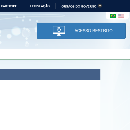
PARTICIPE
LEGISLAÇÃO
ÓRGÃOS DO GOVERNO
stério da Economia
Ministério da Infraestrutura
stério de Minas e Energia
Ministério da Ciência,
Tecnologia, Inovações e
ACESSO RESTRITO
Comunicações
tério da Mulher, da Família
Secretaria-Geral
s Direitos Humanos
lto