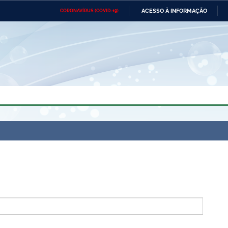
ACESSO À INFORMAÇÃO
CORONAVÍRUS (COVID-19)
Ministério da Defesa
Ministério das Relações
Mini
Exteriores
IR
PARA
O
CONTEÚDO
Ministério da Cidadania
Ministério da Saúde
Mini
Ministério do Desenvolvimento
Controladoria-Geral da União
Minis
Regional
e do
Advocacia-Geral da União
Banco Central do Brasil
Plana