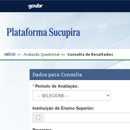
Casa Civil
Ministério da Justiça e
Segurança Pública
Ministério da Agricultura,
Ministério da Educação
Pecuária e Abastecimento
Ministério do Meio Ambiente
Ministério do Turismo
INÍCIO
Avaliação Quadrienal
Consulta de Resultados
Secretaria de Governo
Gabinete de Segurança
Institucional
Dados para Consulta
Período de Avaliação:
Instituição de Ensino Superior:
Programa: