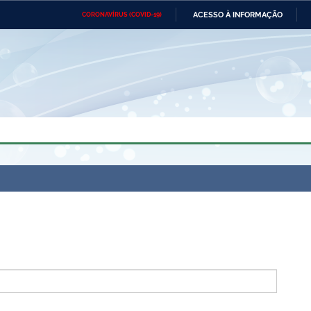
ACESSO À INFORMAÇÃO
CORONAVÍRUS (COVID-19)
Ministério da Defesa
Ministério das Relações
Mini
Exteriores
IR
PARA
O
CONTEÚDO
Ministério da Cidadania
Ministério da Saúde
Mini
Ministério do Desenvolvimento
Controladoria-Geral da União
Minis
Regional
e do
Advocacia-Geral da União
Banco Central do Brasil
Plana