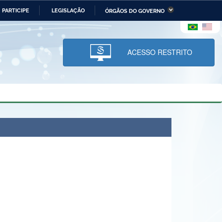
PARTICIPE
LEGISLAÇÃO
ÓRGÃOS DO GOVERNO
stério da Economia
Ministério da Infraestrutura
stério de Minas e Energia
Ministério da Ciência,
Tecnologia, Inovações e
ACESSO RESTRITO
Comunicações
tério da Mulher, da Família
Secretaria-Geral
s Direitos Humanos
lto