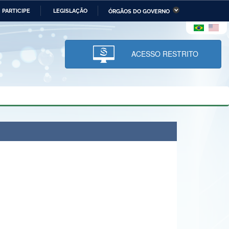
PARTICIPE
LEGISLAÇÃO
ÓRGÃOS DO GOVERNO
stério da Economia
Ministério da Infraestrutura
stério de Minas e Energia
Ministério da Ciência,
Tecnologia, Inovações e
ACESSO RESTRITO
Comunicações
tério da Mulher, da Família
Secretaria-Geral
s Direitos Humanos
lto