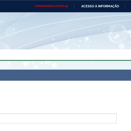
ACESSO À INFORMAÇÃO
CORONAVÍRUS (COVID-19)
Ministério da Defesa
Ministério das Relações
Mini
Exteriores
IR
PARA
O
CONTEÚDO
Ministério da Cidadania
Ministério da Saúde
Mini
Ministério do Desenvolvimento
Controladoria-Geral da União
Minis
Regional
e do
Advocacia-Geral da União
Banco Central do Brasil
Plana