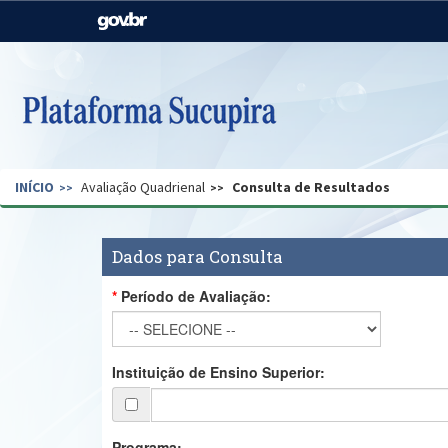
Casa Civil
Ministério da Justiça e
Segurança Pública
Ministério da Agricultura,
Ministério da Educação
Pecuária e Abastecimento
Ministério do Meio Ambiente
Ministério do Turismo
INÍCIO
Avaliação Quadrienal
Consulta de Resultados
Secretaria de Governo
Gabinete de Segurança
Institucional
Dados para Consulta
Período de Avaliação:
Instituição de Ensino Superior:
Programa: