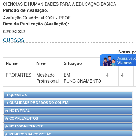
CIÊNCIAS E HUMANIDADES PARA A EDUCAÇÃO BÁSICA
Ministério da Ciência, Tecnologia, Inovações e Comunicações
Período de Avaliação:
Avaliação Quadrienal 2021 - PROF
Ministério do Meio Ambiente
Data da Publicação (Avaliação):
02/09/2022
Ministério do Turismo
CURSOS
Ministério do Desenvolvimento Regional
Notas p
Controladoria-Geral da União
Nome
Nível
Situação
2013
2017
Ministério da Mulher, da Família e dos Direitos Humanos
PROFARTES
Mestrado
EM
4
4
Profissional
FUNCIONAMENTO
Secretaria-Geral
Secretaria de Governo
QUESITOS
QUALIDADE DE DADOS DO COLETA
Gabinete de Segurança Institucional
NOTA FINAL
Advocacia-Geral da União
COMPLEMENTOS
NOTA/PARECER CTC
Banco Central do Brasil
MEMBROS DA COMISSÃO