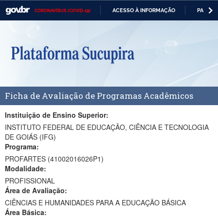
ACESSO À INFORMAÇÃO
PARTICI
CORONAVÍRUS (COVID-19)
Casa Civil
IR
PARA
Ministério da Justiça e Segurança Pública
O
CONTEÚDO
Ministério da Defesa
Ministério das Relações Exteriores
Ficha de Avaliação de Programas Acadêmicos
Ministério da Economia
Ministério da Infraestrutura
Instituição de Ensino Superior:
INSTITUTO FEDERAL DE EDUCAÇÃO, CIÊNCIA E TECNOLOGIA
Ministério da Agricultura, Pecuária e Abastecimento
DE GOIÁS (IFG)
Programa:
Ministério da Educação
PROFARTES (41002016026P1)
Modalidade:
Ministério da Cidadania
PROFISSIONAL
Área de Avaliação:
Ministério da Saúde
CIÊNCIAS E HUMANIDADES PARA A EDUCAÇÃO BÁSICA
Ministério de Minas e Energia
Área Básica: