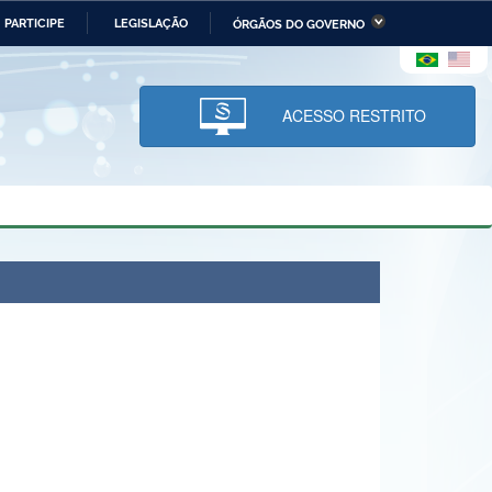
PARTICIPE
LEGISLAÇÃO
ÓRGÃOS DO GOVERNO
stério da Economia
Ministério da Infraestrutura
stério de Minas e Energia
Ministério da Ciência,
Tecnologia, Inovações e
ACESSO RESTRITO
Comunicações
tério da Mulher, da Família
Secretaria-Geral
s Direitos Humanos
lto