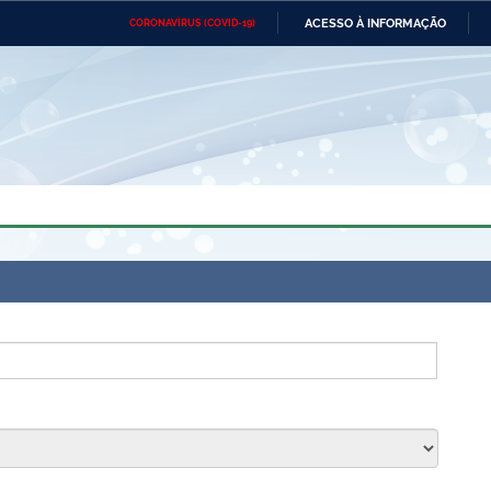
ACESSO À INFORMAÇÃO
CORONAVÍRUS (COVID-19)
Ministério da Defesa
Ministério das Relações
Mini
Exteriores
IR
PARA
O
CONTEÚDO
Ministério da Cidadania
Ministério da Saúde
Mini
Ministério do Desenvolvimento
Controladoria-Geral da União
Minis
Regional
e do
Advocacia-Geral da União
Banco Central do Brasil
Plana