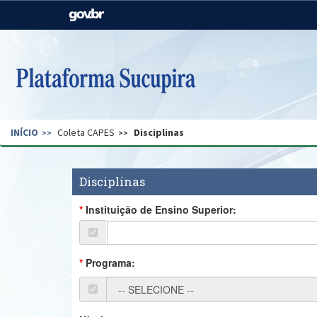
Casa Civil
Ministério da Justiça e
Segurança Pública
Ministério da Agricultura,
Ministério da Educação
Pecuária e Abastecimento
Ministério do Meio Ambiente
Ministério do Turismo
INÍCIO
Coleta CAPES
Disciplinas
Secretaria de Governo
Gabinete de Segurança
Institucional
Disciplinas
Instituição de Ensino Superior:
Programa: