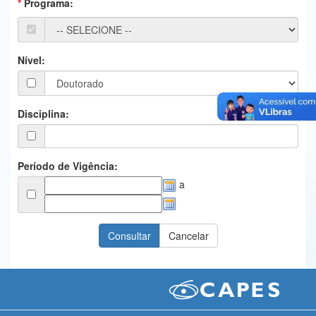
Programa:
Ministério da Ciência, Tecnologia, Inovações e Comunicações
Ministério do Meio Ambiente
Nível:
Ministério do Turismo
Ministério do Desenvolvimento Regional
Disciplina:
Controladoria-Geral da União
Ministério da Mulher, da Família e dos Direitos Humanos
Período de Vigência:
a
Secretaria-Geral
Secretaria de Governo
Gabinete de Segurança Institucional
Advocacia-Geral da União
Banco Central do Brasil