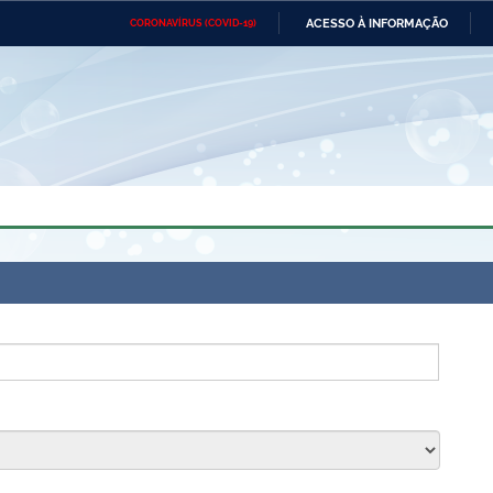
ACESSO À INFORMAÇÃO
CORONAVÍRUS (COVID-19)
Ministério da Defesa
Ministério das Relações
Mini
Exteriores
IR
PARA
O
CONTEÚDO
Ministério da Cidadania
Ministério da Saúde
Mini
Ministério do Desenvolvimento
Controladoria-Geral da União
Minis
Regional
e do
Advocacia-Geral da União
Banco Central do Brasil
Plana