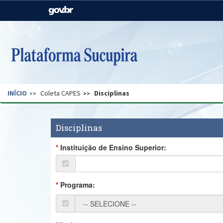
Casa Civil
Ministério da Justiça e
Segurança Pública
Ministério da Agricultura,
Ministério da Educação
Pecuária e Abastecimento
Ministério do Meio Ambiente
Ministério do Turismo
INÍCIO
Coleta CAPES
Disciplinas
Secretaria de Governo
Gabinete de Segurança
Institucional
Disciplinas
Instituição de Ensino Superior:
Programa: