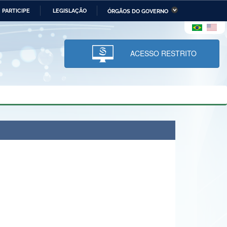
PARTICIPE
LEGISLAÇÃO
ÓRGÃOS DO GOVERNO
stério da Economia
Ministério da Infraestrutura
stério de Minas e Energia
Ministério da Ciência,
Tecnologia, Inovações e
ACESSO RESTRITO
Comunicações
tério da Mulher, da Família
Secretaria-Geral
s Direitos Humanos
lto