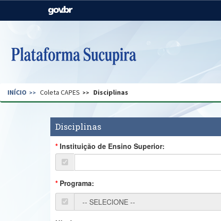
Casa Civil
Ministério da Justiça e
Segurança Pública
Ministério da Agricultura,
Ministério da Educação
Pecuária e Abastecimento
Ministério do Meio Ambiente
Ministério do Turismo
INÍCIO
Coleta CAPES
Disciplinas
Secretaria de Governo
Gabinete de Segurança
Institucional
Disciplinas
Instituição de Ensino Superior:
Programa: