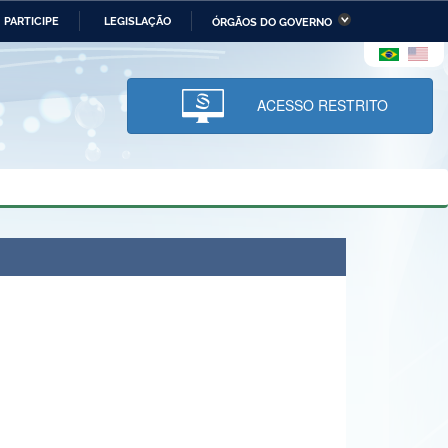
PARTICIPE
LEGISLAÇÃO
ÓRGÃOS DO GOVERNO
stério da Economia
Ministério da Infraestrutura
stério de Minas e Energia
Ministério da Ciência,
Tecnologia, Inovações e
ACESSO RESTRITO
Comunicações
tério da Mulher, da Família
Secretaria-Geral
s Direitos Humanos
lto