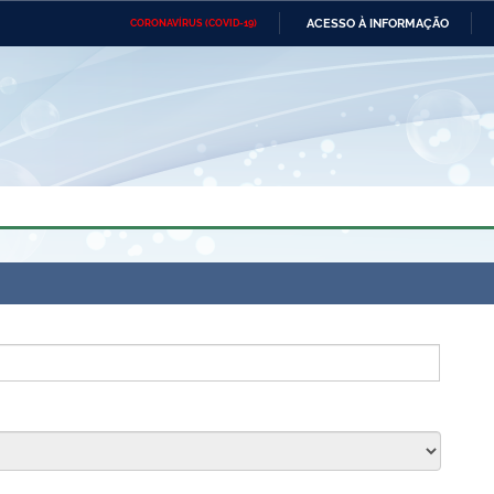
ACESSO À INFORMAÇÃO
CORONAVÍRUS (COVID-19)
Ministério da Defesa
Ministério das Relações
Mini
Exteriores
IR
PARA
O
CONTEÚDO
Ministério da Cidadania
Ministério da Saúde
Mini
Ministério do Desenvolvimento
Controladoria-Geral da União
Minis
Regional
e do
Advocacia-Geral da União
Banco Central do Brasil
Plana