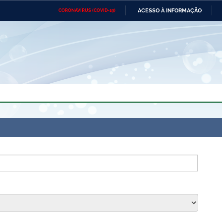
ACESSO À INFORMAÇÃO
CORONAVÍRUS (COVID-19)
Ministério da Defesa
Ministério das Relações
Mini
Exteriores
IR
PARA
O
CONTEÚDO
Ministério da Cidadania
Ministério da Saúde
Mini
Ministério do Desenvolvimento
Controladoria-Geral da União
Minis
Regional
e do
Advocacia-Geral da União
Banco Central do Brasil
Plana