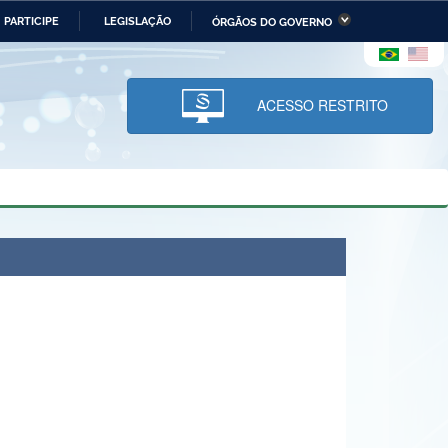
PARTICIPE
LEGISLAÇÃO
ÓRGÃOS DO GOVERNO
stério da Economia
Ministério da Infraestrutura
stério de Minas e Energia
Ministério da Ciência,
Tecnologia, Inovações e
ACESSO RESTRITO
Comunicações
tério da Mulher, da Família
Secretaria-Geral
s Direitos Humanos
lto