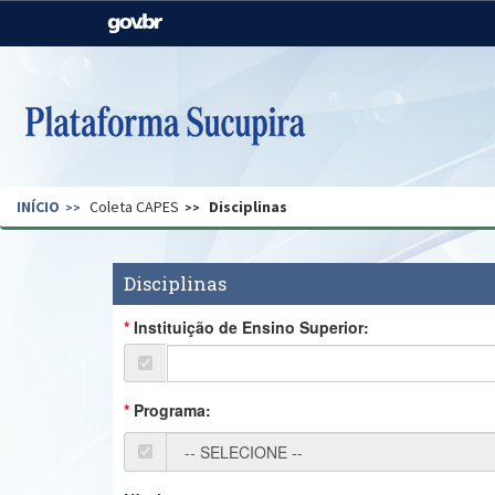
Casa Civil
Ministério da Justiça e
Segurança Pública
Ministério da Agricultura,
Ministério da Educação
Pecuária e Abastecimento
Ministério do Meio Ambiente
Ministério do Turismo
INÍCIO
Coleta CAPES
Disciplinas
Secretaria de Governo
Gabinete de Segurança
Institucional
Disciplinas
Instituição de Ensino Superior:
Programa: