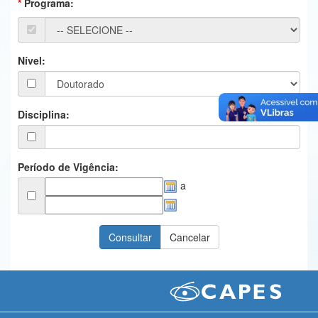
Programa:
Ministério da Ciência, Tecnologia, Inovações e Comunicações
Ministério do Meio Ambiente
Nível:
Ministério do Turismo
Ministério do Desenvolvimento Regional
Disciplina:
Controladoria-Geral da União
Ministério da Mulher, da Família e dos Direitos Humanos
Período de Vigência:
a
Secretaria-Geral
Secretaria de Governo
Gabinete de Segurança Institucional
Advocacia-Geral da União
Banco Central do Brasil