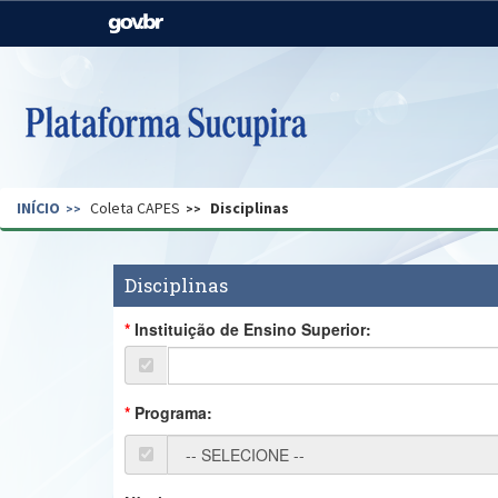
Casa Civil
Ministério da Justiça e
Segurança Pública
Ministério da Agricultura,
Ministério da Educação
Pecuária e Abastecimento
Ministério do Meio Ambiente
Ministério do Turismo
INÍCIO
Coleta CAPES
Disciplinas
Secretaria de Governo
Gabinete de Segurança
Institucional
Disciplinas
Instituição de Ensino Superior:
Programa: