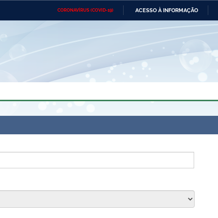
ACESSO À INFORMAÇÃO
CORONAVÍRUS (COVID-19)
Ministério da Defesa
Ministério das Relações
Mini
Exteriores
IR
PARA
O
CONTEÚDO
Ministério da Cidadania
Ministério da Saúde
Mini
Ministério do Desenvolvimento
Controladoria-Geral da União
Minis
Regional
e do
Advocacia-Geral da União
Banco Central do Brasil
Plana