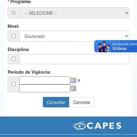
Programa:
Ministério da Ciência, Tecnologia, Inovações e Comunicações
Ministério do Meio Ambiente
Nível:
Ministério do Turismo
Ministério do Desenvolvimento Regional
Disciplina:
Controladoria-Geral da União
Ministério da Mulher, da Família e dos Direitos Humanos
Período de Vigência:
a
Secretaria-Geral
Secretaria de Governo
Gabinete de Segurança Institucional
Advocacia-Geral da União
Banco Central do Brasil