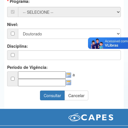
Programa:
Ministério da Ciência, Tecnologia, Inovações e Comunicações
Ministério do Meio Ambiente
Nível:
Ministério do Turismo
Ministério do Desenvolvimento Regional
Disciplina:
Controladoria-Geral da União
Ministério da Mulher, da Família e dos Direitos Humanos
Período de Vigência:
a
Secretaria-Geral
Secretaria de Governo
Gabinete de Segurança Institucional
Advocacia-Geral da União
Banco Central do Brasil