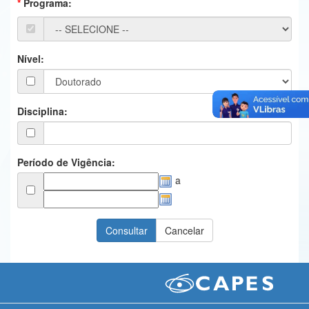
Programa:
Ministério da Ciência, Tecnologia, Inovações e Comunicações
Ministério do Meio Ambiente
Nível:
Ministério do Turismo
Ministério do Desenvolvimento Regional
Disciplina:
Controladoria-Geral da União
Ministério da Mulher, da Família e dos Direitos Humanos
Período de Vigência:
a
Secretaria-Geral
Secretaria de Governo
Gabinete de Segurança Institucional
Advocacia-Geral da União
Banco Central do Brasil