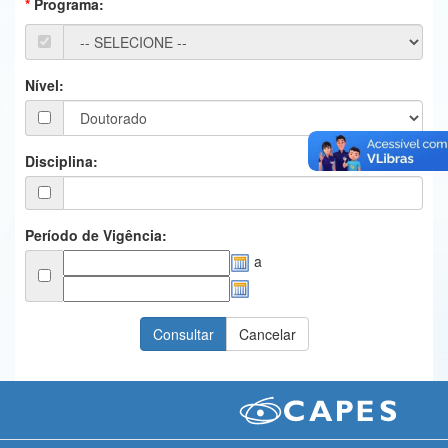
Programa:
Ministério da Ciência, Tecnologia, Inovações e Comunicações
Ministério do Meio Ambiente
Nível:
Ministério do Turismo
Ministério do Desenvolvimento Regional
Disciplina:
Controladoria-Geral da União
Ministério da Mulher, da Família e dos Direitos Humanos
Período de Vigência:
a
Secretaria-Geral
Secretaria de Governo
Gabinete de Segurança Institucional
Advocacia-Geral da União
Banco Central do Brasil