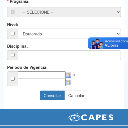
Programa:
Ministério da Ciência, Tecnologia, Inovações e Comunicações
Ministério do Meio Ambiente
Nível:
Ministério do Turismo
Ministério do Desenvolvimento Regional
Disciplina:
Controladoria-Geral da União
Ministério da Mulher, da Família e dos Direitos Humanos
Período de Vigência:
a
Secretaria-Geral
Secretaria de Governo
Gabinete de Segurança Institucional
Advocacia-Geral da União
Banco Central do Brasil