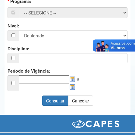
Programa:
Ministério da Ciência, Tecnologia, Inovações e Comunicações
Ministério do Meio Ambiente
Nível:
Ministério do Turismo
Ministério do Desenvolvimento Regional
Disciplina:
Controladoria-Geral da União
Ministério da Mulher, da Família e dos Direitos Humanos
Período de Vigência:
a
Secretaria-Geral
Secretaria de Governo
Gabinete de Segurança Institucional
Advocacia-Geral da União
Banco Central do Brasil