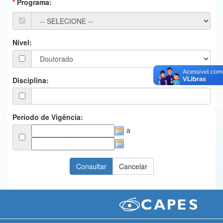
Programa:
Ministério da Ciência, Tecnologia, Inovações e Comunicações
Ministério do Meio Ambiente
Nível:
Ministério do Turismo
Ministério do Desenvolvimento Regional
Disciplina:
Controladoria-Geral da União
Ministério da Mulher, da Família e dos Direitos Humanos
Período de Vigência:
a
Secretaria-Geral
Secretaria de Governo
Gabinete de Segurança Institucional
Advocacia-Geral da União
Banco Central do Brasil