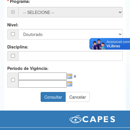
Programa:
Ministério da Ciência, Tecnologia, Inovações e Comunicações
Ministério do Meio Ambiente
Nível:
Ministério do Turismo
Ministério do Desenvolvimento Regional
Disciplina:
Controladoria-Geral da União
Ministério da Mulher, da Família e dos Direitos Humanos
Período de Vigência:
a
Secretaria-Geral
Secretaria de Governo
Gabinete de Segurança Institucional
Advocacia-Geral da União
Banco Central do Brasil