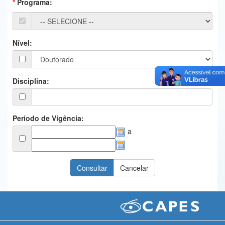
Programa:
Ministério da Ciência, Tecnologia, Inovações e Comunicações
Ministério do Meio Ambiente
Nível:
Ministério do Turismo
Ministério do Desenvolvimento Regional
Disciplina:
Controladoria-Geral da União
Ministério da Mulher, da Família e dos Direitos Humanos
Período de Vigência:
a
Secretaria-Geral
Secretaria de Governo
Gabinete de Segurança Institucional
Advocacia-Geral da União
Banco Central do Brasil