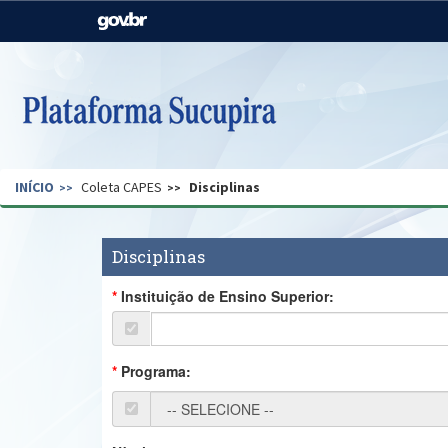
Casa Civil
Ministério da Justiça e
Segurança Pública
Ministério da Agricultura,
Ministério da Educação
Pecuária e Abastecimento
Ministério do Meio Ambiente
Ministério do Turismo
INÍCIO
Coleta CAPES
Disciplinas
Secretaria de Governo
Gabinete de Segurança
Institucional
Disciplinas
Instituição de Ensino Superior:
Programa: