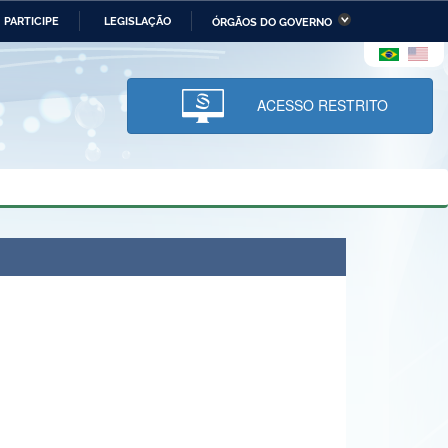
PARTICIPE
LEGISLAÇÃO
ÓRGÃOS DO GOVERNO
stério da Economia
Ministério da Infraestrutura
stério de Minas e Energia
Ministério da Ciência,
Tecnologia, Inovações e
ACESSO RESTRITO
Comunicações
tério da Mulher, da Família
Secretaria-Geral
s Direitos Humanos
lto