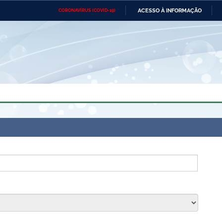
ACESSO À INFORMAÇÃO
CORONAVÍRUS (COVID-19)
Ministério da Defesa
Ministério das Relações
Mini
Exteriores
IR
PARA
O
CONTEÚDO
Ministério da Cidadania
Ministério da Saúde
Mini
Ministério do Desenvolvimento
Controladoria-Geral da União
Minis
Regional
e do
Advocacia-Geral da União
Banco Central do Brasil
Plana