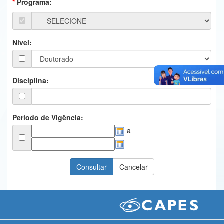
Programa:
Ministério da Ciência, Tecnologia, Inovações e Comunicações
Ministério do Meio Ambiente
Nível:
Ministério do Turismo
Ministério do Desenvolvimento Regional
Disciplina:
Controladoria-Geral da União
Ministério da Mulher, da Família e dos Direitos Humanos
Período de Vigência:
a
Secretaria-Geral
Secretaria de Governo
Gabinete de Segurança Institucional
Advocacia-Geral da União
Banco Central do Brasil