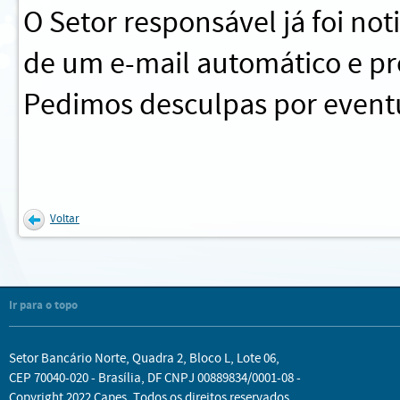
O Setor responsável já foi no
de um e-mail automático e pr
Pedimos desculpas por eventu
Voltar
Ir para o topo
Setor Bancário Norte, Quadra 2, Bloco L, Lote 06,
CEP 70040-020 - Brasília, DF CNPJ 00889834/0001-08 -
Copyright 2022 Capes. Todos os direitos reservados.