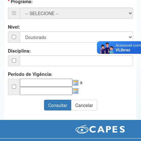
Programa:
Ministério da Ciência, Tecnologia, Inovações e Comunicações
Ministério do Meio Ambiente
Nível:
Ministério do Turismo
Ministério do Desenvolvimento Regional
Disciplina:
Controladoria-Geral da União
Ministério da Mulher, da Família e dos Direitos Humanos
Período de Vigência:
a
Secretaria-Geral
Secretaria de Governo
Gabinete de Segurança Institucional
Advocacia-Geral da União
Banco Central do Brasil