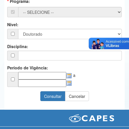
Programa:
Ministério da Ciência, Tecnologia, Inovações e Comunicações
Ministério do Meio Ambiente
Nível:
Ministério do Turismo
Ministério do Desenvolvimento Regional
Disciplina:
Controladoria-Geral da União
Ministério da Mulher, da Família e dos Direitos Humanos
Período de Vigência:
a
Secretaria-Geral
Secretaria de Governo
Gabinete de Segurança Institucional
Advocacia-Geral da União
Banco Central do Brasil