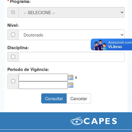
Programa:
Ministério da Ciência, Tecnologia, Inovações e Comunicações
Ministério do Meio Ambiente
Nível:
Ministério do Turismo
Ministério do Desenvolvimento Regional
Disciplina:
Controladoria-Geral da União
Ministério da Mulher, da Família e dos Direitos Humanos
Período de Vigência:
a
Secretaria-Geral
Secretaria de Governo
Gabinete de Segurança Institucional
Advocacia-Geral da União
Banco Central do Brasil