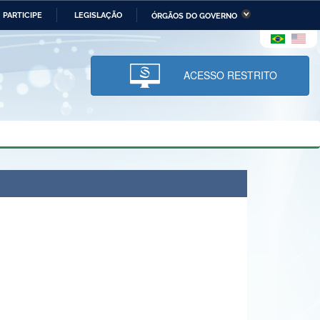
PARTICIPE
LEGISLAÇÃO
ÓRGÃOS DO GOVERNO
stério da Economia
Ministério da Infraestrutura
stério de Minas e Energia
Ministério da Ciência,
Tecnologia, Inovações e
ACESSO RESTRITO
Comunicações
tério da Mulher, da Família
Secretaria-Geral
s Direitos Humanos
lto