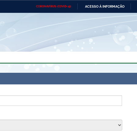
ACESSO À INFORMAÇÃO
CORONAVÍRUS (COVID-19)
Ministério da Defesa
Ministério das Relações
Mini
Exteriores
IR
PARA
O
CONTEÚDO
Ministério da Cidadania
Ministério da Saúde
Mini
Ministério do Desenvolvimento
Controladoria-Geral da União
Minis
Regional
e do
Advocacia-Geral da União
Banco Central do Brasil
Plana