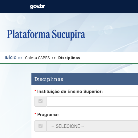
Casa Civil
Ministério da Justiça e
Segurança Pública
Ministério da Agricultura,
Ministério da Educação
Pecuária e Abastecimento
Ministério do Meio Ambiente
Ministério do Turismo
INÍCIO
Coleta CAPES
Disciplinas
Secretaria de Governo
Gabinete de Segurança
Institucional
Disciplinas
Instituição de Ensino Superior:
Programa: