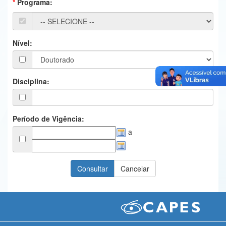
Programa:
Ministério da Ciência, Tecnologia, Inovações e Comunicações
Ministério do Meio Ambiente
Nível:
Ministério do Turismo
Ministério do Desenvolvimento Regional
Disciplina:
Controladoria-Geral da União
Ministério da Mulher, da Família e dos Direitos Humanos
Período de Vigência:
a
Secretaria-Geral
Secretaria de Governo
Gabinete de Segurança Institucional
Advocacia-Geral da União
Banco Central do Brasil