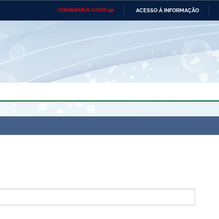
ACESSO À INFORMAÇÃO
CORONAVÍRUS (COVID-19)
Ministério da Defesa
Ministério das Relações
Mini
Exteriores
IR
PARA
O
CONTEÚDO
Ministério da Cidadania
Ministério da Saúde
Mini
Ministério do Desenvolvimento
Controladoria-Geral da União
Minis
Regional
e do
Advocacia-Geral da União
Banco Central do Brasil
Plana