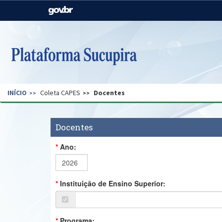
Casa Civil
Ministério da Justiça e
Segurança Pública
Ministério da Agricultura,
Ministério da Educação
Pecuária e Abastecimento
Ministério do Meio Ambiente
Ministério do Turismo
INÍCIO
Coleta CAPES
Docentes
Secretaria de Governo
Gabinete de Segurança
Institucional
Docentes
Ano:
Instituição de Ensino Superior:
Programa: