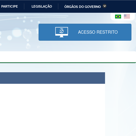
PARTICIPE
LEGISLAÇÃO
ÓRGÃOS DO GOVERNO
stério da Economia
Ministério da Infraestrutura
stério de Minas e Energia
Ministério da Ciência,
Tecnologia, Inovações e
ACESSO RESTRITO
Comunicações
tério da Mulher, da Família
Secretaria-Geral
s Direitos Humanos
lto