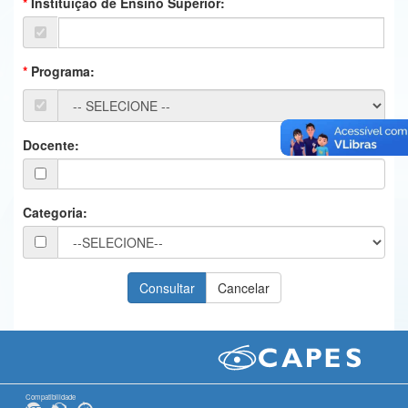
Instituição de Ensino Superior:
Ministério da Ciência, Tecnologia, Inovações e Comunicações
Ministério do Meio Ambiente
Programa:
Ministério do Turismo
Ministério do Desenvolvimento Regional
Docente:
Controladoria-Geral da União
Ministério da Mulher, da Família e dos Direitos Humanos
Categoria:
Secretaria-Geral
Secretaria de Governo
Gabinete de Segurança Institucional
Advocacia-Geral da União
Banco Central do Brasil
Compatibilidade