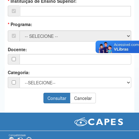
Instituição de Ensino Superior:
Ministério da Ciência, Tecnologia, Inovações e Comunicações
Ministério do Meio Ambiente
Programa:
Ministério do Turismo
Ministério do Desenvolvimento Regional
Docente:
Controladoria-Geral da União
Ministério da Mulher, da Família e dos Direitos Humanos
Categoria:
Secretaria-Geral
Secretaria de Governo
Gabinete de Segurança Institucional
Advocacia-Geral da União
Banco Central do Brasil
Compatibilidade