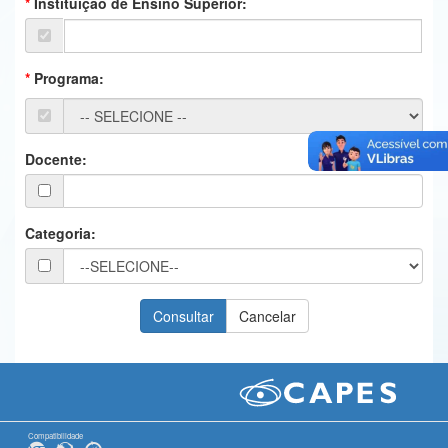
Instituição de Ensino Superior:
Ministério da Ciência, Tecnologia, Inovações e Comunicações
Ministério do Meio Ambiente
Programa:
Ministério do Turismo
Ministério do Desenvolvimento Regional
Docente:
Controladoria-Geral da União
Ministério da Mulher, da Família e dos Direitos Humanos
Categoria:
Secretaria-Geral
Secretaria de Governo
Gabinete de Segurança Institucional
Advocacia-Geral da União
Banco Central do Brasil
Compatibilidade