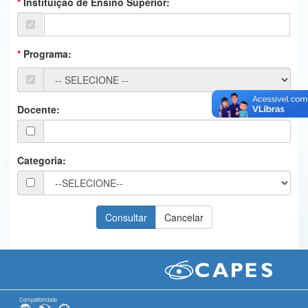
Instituição de Ensino Superior:
Ministério da Ciência, Tecnologia, Inovações e Comunicações
Ministério do Meio Ambiente
Programa:
Ministério do Turismo
Ministério do Desenvolvimento Regional
Docente:
Controladoria-Geral da União
Ministério da Mulher, da Família e dos Direitos Humanos
Categoria:
Secretaria-Geral
Secretaria de Governo
Gabinete de Segurança Institucional
Advocacia-Geral da União
Banco Central do Brasil
Compatibilidade