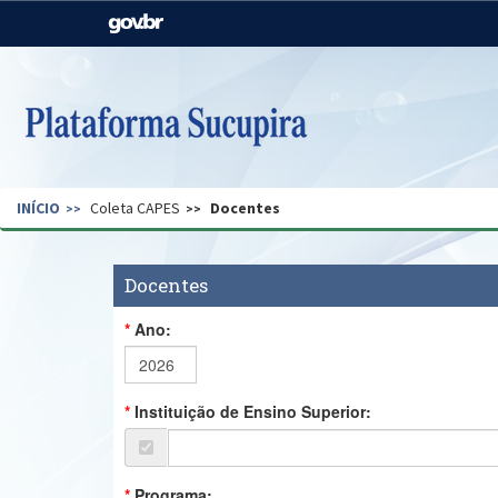
Casa Civil
Ministério da Justiça e
Segurança Pública
Ministério da Agricultura,
Ministério da Educação
Pecuária e Abastecimento
Ministério do Meio Ambiente
Ministério do Turismo
INÍCIO
Coleta CAPES
Docentes
Secretaria de Governo
Gabinete de Segurança
Institucional
Docentes
Ano:
Instituição de Ensino Superior:
Programa: