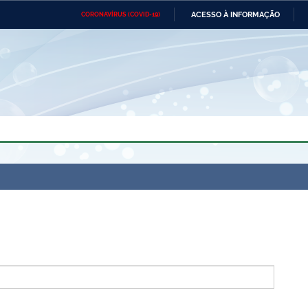
ACESSO À INFORMAÇÃO
CORONAVÍRUS (COVID-19)
Ministério da Defesa
Ministério das Relações
Mini
Exteriores
IR
PARA
O
CONTEÚDO
Ministério da Cidadania
Ministério da Saúde
Mini
Ministério do Desenvolvimento
Controladoria-Geral da União
Minis
Regional
e do
Advocacia-Geral da União
Banco Central do Brasil
Plana