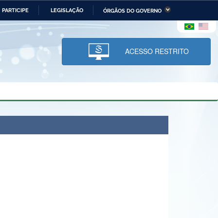
PARTICIPE
LEGISLAÇÃO
ÓRGÃOS DO GOVERNO
stério da Economia
Ministério da Infraestrutura
stério de Minas e Energia
Ministério da Ciência,
Tecnologia, Inovações e
ACESSO RESTRITO
Comunicações
tério da Mulher, da Família
Secretaria-Geral
s Direitos Humanos
lto