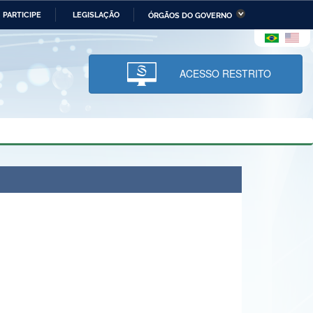
PARTICIPE
LEGISLAÇÃO
ÓRGÃOS DO GOVERNO
stério da Economia
Ministério da Infraestrutura
stério de Minas e Energia
Ministério da Ciência,
Tecnologia, Inovações e
ACESSO RESTRITO
Comunicações
tério da Mulher, da Família
Secretaria-Geral
s Direitos Humanos
lto