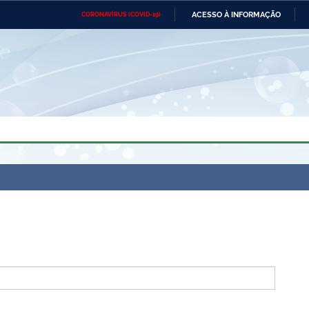
ACESSO À INFORMAÇÃO
CORONAVÍRUS (COVID-19)
Ministério da Defesa
Ministério das Relações
Mini
Exteriores
IR
PARA
O
CONTEÚDO
Ministério da Cidadania
Ministério da Saúde
Mini
Ministério do Desenvolvimento
Controladoria-Geral da União
Minis
Regional
e do
Advocacia-Geral da União
Banco Central do Brasil
Plana