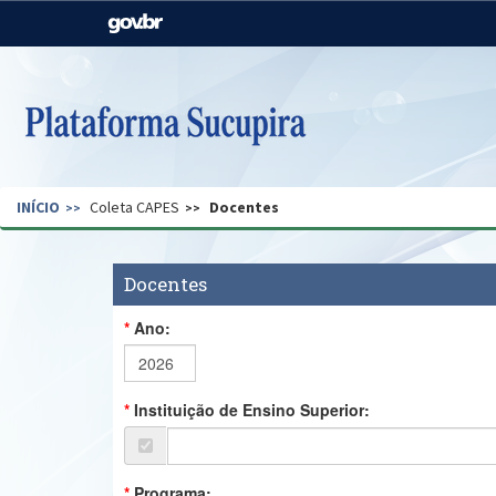
Casa Civil
Ministério da Justiça e
Segurança Pública
Ministério da Agricultura,
Ministério da Educação
Pecuária e Abastecimento
Ministério do Meio Ambiente
Ministério do Turismo
INÍCIO
Coleta CAPES
Docentes
Secretaria de Governo
Gabinete de Segurança
Institucional
Docentes
Ano:
Instituição de Ensino Superior:
Programa: