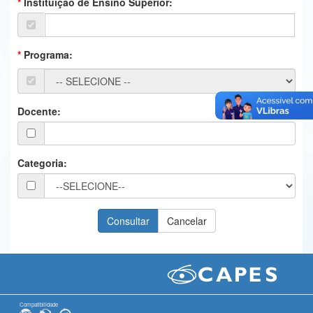
Instituição de Ensino Superior:
Ministério da Ciência, Tecnologia, Inovações e Comunicações
Ministério do Meio Ambiente
Programa:
Ministério do Turismo
Ministério do Desenvolvimento Regional
Docente:
Controladoria-Geral da União
Ministério da Mulher, da Família e dos Direitos Humanos
Categoria:
Secretaria-Geral
Secretaria de Governo
Gabinete de Segurança Institucional
Advocacia-Geral da União
Banco Central do Brasil
Compatibilidade