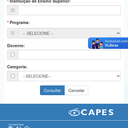
Instituição de Ensino Superior:
Ministério da Ciência, Tecnologia, Inovações e Comunicações
Ministério do Meio Ambiente
Programa:
Ministério do Turismo
Ministério do Desenvolvimento Regional
Docente:
Controladoria-Geral da União
Ministério da Mulher, da Família e dos Direitos Humanos
Categoria:
Secretaria-Geral
Secretaria de Governo
Gabinete de Segurança Institucional
Advocacia-Geral da União
Banco Central do Brasil
Compatibilidade