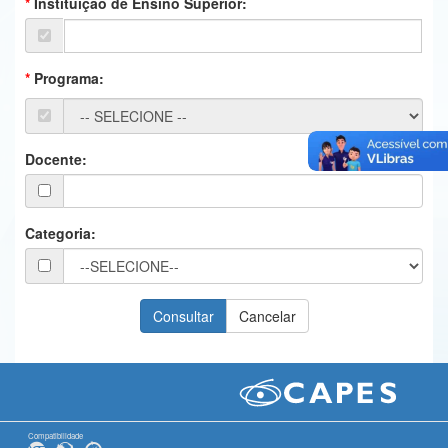
Instituição de Ensino Superior:
Ministério da Ciência, Tecnologia, Inovações e Comunicações
Ministério do Meio Ambiente
Programa:
Ministério do Turismo
Ministério do Desenvolvimento Regional
Docente:
Controladoria-Geral da União
Ministério da Mulher, da Família e dos Direitos Humanos
Categoria:
Secretaria-Geral
Secretaria de Governo
Gabinete de Segurança Institucional
Advocacia-Geral da União
Banco Central do Brasil
Compatibilidade