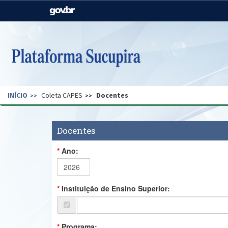
Casa Civil
Ministério da Justiça e
Segurança Pública
Ministério da Agricultura,
Ministério da Educação
Pecuária e Abastecimento
Ministério do Meio Ambiente
Ministério do Turismo
INÍCIO
Coleta CAPES
Docentes
Secretaria de Governo
Gabinete de Segurança
Institucional
Docentes
Ano:
Instituição de Ensino Superior:
Programa: