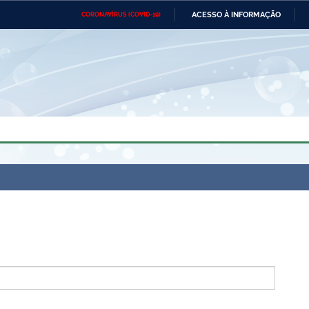
ACESSO À INFORMAÇÃO
CORONAVÍRUS (COVID-19)
Ministério da Defesa
Ministério das Relações
Mini
Exteriores
IR
PARA
O
CONTEÚDO
Ministério da Cidadania
Ministério da Saúde
Mini
Ministério do Desenvolvimento
Controladoria-Geral da União
Minis
Regional
e do
Advocacia-Geral da União
Banco Central do Brasil
Plana