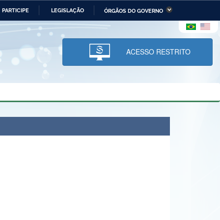
PARTICIPE
LEGISLAÇÃO
ÓRGÃOS DO GOVERNO
stério da Economia
Ministério da Infraestrutura
stério de Minas e Energia
Ministério da Ciência,
Tecnologia, Inovações e
ACESSO RESTRITO
Comunicações
tério da Mulher, da Família
Secretaria-Geral
s Direitos Humanos
lto