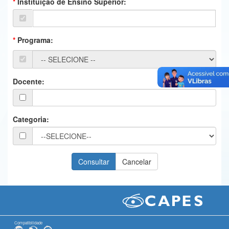
Instituição de Ensino Superior:
Ministério da Ciência, Tecnologia, Inovações e Comunicações
Ministério do Meio Ambiente
Programa:
Ministério do Turismo
Ministério do Desenvolvimento Regional
Docente:
Controladoria-Geral da União
Ministério da Mulher, da Família e dos Direitos Humanos
Categoria:
Secretaria-Geral
Secretaria de Governo
Gabinete de Segurança Institucional
Advocacia-Geral da União
Banco Central do Brasil
Compatibilidade