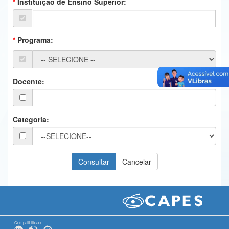
Instituição de Ensino Superior:
Ministério da Ciência, Tecnologia, Inovações e Comunicações
Ministério do Meio Ambiente
Programa:
Ministério do Turismo
Ministério do Desenvolvimento Regional
Docente:
Controladoria-Geral da União
Ministério da Mulher, da Família e dos Direitos Humanos
Categoria:
Secretaria-Geral
Secretaria de Governo
Gabinete de Segurança Institucional
Advocacia-Geral da União
Banco Central do Brasil
Compatibilidade