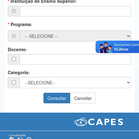
Instituição de Ensino Superior:
Ministério da Ciência, Tecnologia, Inovações e Comunicações
Ministério do Meio Ambiente
Programa:
Ministério do Turismo
Ministério do Desenvolvimento Regional
Docente:
Controladoria-Geral da União
Ministério da Mulher, da Família e dos Direitos Humanos
Categoria:
Secretaria-Geral
Secretaria de Governo
Gabinete de Segurança Institucional
Advocacia-Geral da União
Banco Central do Brasil
Compatibilidade