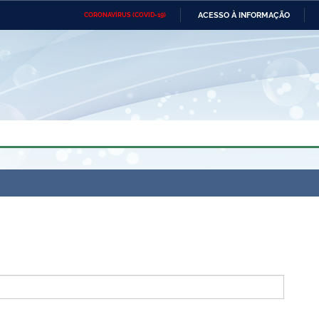
ACESSO À INFORMAÇÃO
CORONAVÍRUS (COVID-19)
Ministério da Defesa
Ministério das Relações
Mini
Exteriores
IR
PARA
O
CONTEÚDO
Ministério da Cidadania
Ministério da Saúde
Mini
Ministério do Desenvolvimento
Controladoria-Geral da União
Minis
Regional
e do
Advocacia-Geral da União
Banco Central do Brasil
Plana