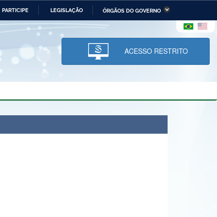
PARTICIPE
LEGISLAÇÃO
ÓRGÃOS DO GOVERNO
stério da Economia
Ministério da Infraestrutura
stério de Minas e Energia
Ministério da Ciência,
Tecnologia, Inovações e
ACESSO RESTRITO
Comunicações
tério da Mulher, da Família
Secretaria-Geral
s Direitos Humanos
lto