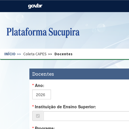
Casa Civil
Ministério da Justiça e
Segurança Pública
Ministério da Agricultura,
Ministério da Educação
Pecuária e Abastecimento
Ministério do Meio Ambiente
Ministério do Turismo
INÍCIO
Coleta CAPES
Docentes
Secretaria de Governo
Gabinete de Segurança
Institucional
Docentes
Ano:
Instituição de Ensino Superior:
Programa: