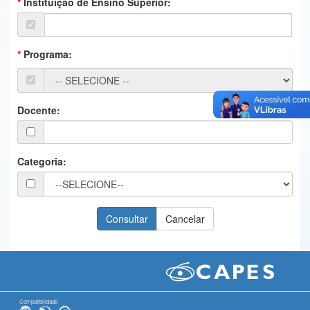
Instituição de Ensino Superior:
Ministério da Ciência, Tecnologia, Inovações e Comunicações
Ministério do Meio Ambiente
Programa:
Ministério do Turismo
Ministério do Desenvolvimento Regional
Docente:
Controladoria-Geral da União
Ministério da Mulher, da Família e dos Direitos Humanos
Categoria:
Secretaria-Geral
Secretaria de Governo
Gabinete de Segurança Institucional
Advocacia-Geral da União
Banco Central do Brasil
Compatibilidade