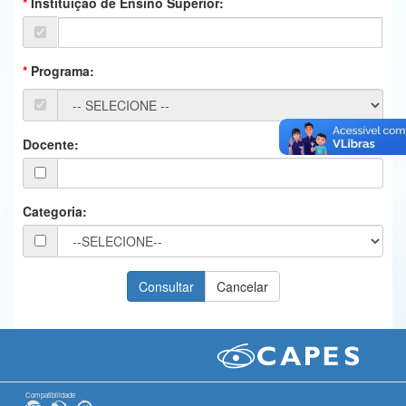
Instituição de Ensino Superior:
Ministério da Ciência, Tecnologia, Inovações e Comunicações
Ministério do Meio Ambiente
Programa:
Ministério do Turismo
Ministério do Desenvolvimento Regional
Docente:
Controladoria-Geral da União
Ministério da Mulher, da Família e dos Direitos Humanos
Categoria:
Secretaria-Geral
Secretaria de Governo
Gabinete de Segurança Institucional
Advocacia-Geral da União
Banco Central do Brasil
Compatibilidade