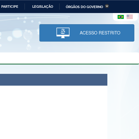
PARTICIPE
LEGISLAÇÃO
ÓRGÃOS DO GOVERNO
stério da Economia
Ministério da Infraestrutura
stério de Minas e Energia
Ministério da Ciência,
Tecnologia, Inovações e
ACESSO RESTRITO
Comunicações
tério da Mulher, da Família
Secretaria-Geral
s Direitos Humanos
lto