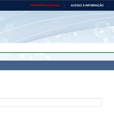
ACESSO À INFORMAÇÃO
CORONAVÍRUS (COVID-19)
Ministério da Defesa
Ministério das Relações
Mini
Exteriores
IR
PARA
O
CONTEÚDO
Ministério da Cidadania
Ministério da Saúde
Mini
Ministério do Desenvolvimento
Controladoria-Geral da União
Minis
Regional
e do
Advocacia-Geral da União
Banco Central do Brasil
Plana