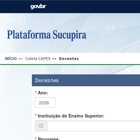
Casa Civil
Ministério da Justiça e
Segurança Pública
Ministério da Agricultura,
Ministério da Educação
Pecuária e Abastecimento
Ministério do Meio Ambiente
Ministério do Turismo
INÍCIO
Coleta CAPES
Docentes
Secretaria de Governo
Gabinete de Segurança
Institucional
Docentes
Ano:
Instituição de Ensino Superior:
Programa: