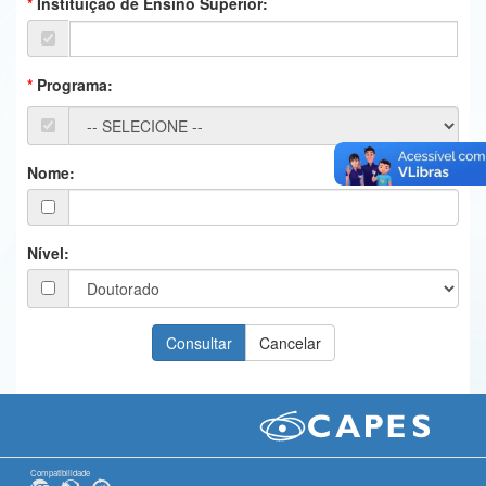
Instituição de Ensino Superior:
Ministério da Ciência, Tecnologia, Inovações e Comunicações
Ministério do Meio Ambiente
Programa:
Ministério do Turismo
Ministério do Desenvolvimento Regional
Nome:
Controladoria-Geral da União
Ministério da Mulher, da Família e dos Direitos Humanos
Nível:
Secretaria-Geral
Secretaria de Governo
Gabinete de Segurança Institucional
Advocacia-Geral da União
Banco Central do Brasil
Compatibilidade